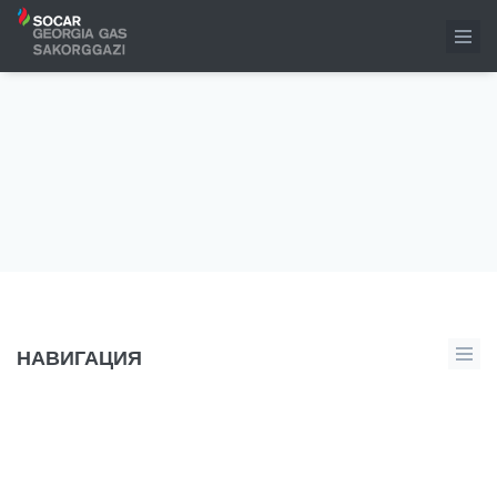
СПОСОБЫ ОПЛАТЫ
НАВИГАЦИЯ
Оплатить стоимость потребленного природного
газа небытовые потребители могут на веб-портале
«СОКАР Джорджия Газ»
/ «САКОРГГАЗИ»
www.mygas.ge
. Оплату могут