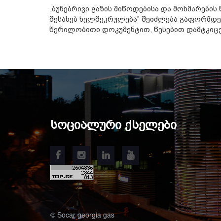
„ბუნებრივი გაზის მიწოდებისა და მოხმარების წ
შესახებ ხელშეკრულება” შეიძლება გაფორმდე
წერილობითი დოკუმენტით, წესებით დამტკიცე
ᲡᲝᲪᲘᲐᲚᲣᲠᲘ ᲥᲡᲔᲚᲔᲑᲘ
© Socar georgia gas