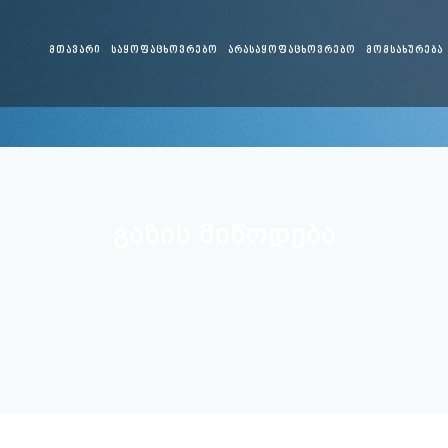
ᲛᲗᲐᲕᲐᲠᲘ
ᲡᲐᲧᲝᲤᲐᲪᲮᲝᲕᲠᲔᲑᲝ
ᲐᲠᲐᲡᲐᲧᲝᲤᲐᲪᲮᲝᲕᲠᲔᲑᲝ
ᲛᲝᲛᲡᲐᲮᲣᲠᲔᲑᲐ
ᲒᲐᲖᲘᲡ ᲛᲘᲬᲝᲓᲔᲑᲐ