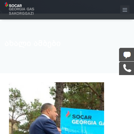
ᲐᲮᲐᲚᲘ ᲐᲛᲑᲔᲑᲘ