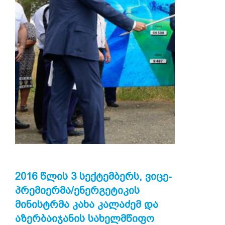
2016 ᲬᲚᲘᲡ 3 ᲡᲔᲥᲢᲔᲛᲑᲔᲠᲡ, ᲕᲘᲪᲔ-
ᲞᲠᲔᲛᲘᲔᲠᲛᲐ/ᲔᲜᲔᲠᲒᲔᲢᲘᲙᲘᲡ
ᲛᲘᲜᲘᲡᲢᲠᲛᲐ ᲙᲐᲮᲐ ᲙᲐᲚᲐᲫᲔᲛ ᲓᲐ
ᲐᲖᲔᲠᲑᲐᲘᲯᲐᲜᲘᲡ ᲡᲐᲮᲔᲚᲛᲬᲘᲤᲝ