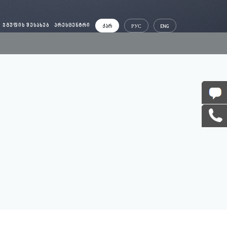
ᲯᲒᲣᲤᲘᲡ ᲨᲔᲡᲐᲮᲔᲑ
ᲞᲠᲔᲡᲪᲔᲜᲢᲠᲘ
ᲥᲐᲠ
РУС
ENG