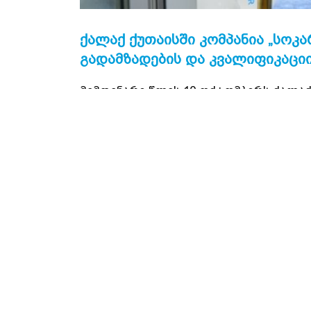
ᲥᲐᲚᲐᲥ ᲥᲣᲗᲐᲘᲡᲨᲘ ᲙᲝᲛᲞᲐᲜᲘᲐ „ᲡᲝᲙ
ᲒᲐᲓᲐᲛᲖᲐᲓᲔᲑᲘᲡ ᲓᲐ ᲙᲕᲐᲚᲘᲤᲘᲙᲐᲪᲘᲘ
მიმდინარე წლის 10 ოქტომბერს ქალაქ 
ვითარებაში თანამშრომეთა გადამზად
გახსნა. ღონისძიებას ესწრებოდნენ კო
მამმადოვი, იმერეთის გუბერნატორი გი
სასწავლო ცენტრი თანამშრომელთა პ
პროფესიონალური უნარების სრულყოფი
პოლიტიკის რეალიზაციის და უზრუნვე
სასწავლო ცენტრის ძირითადი ამოცანე
თანამშრომელთა თეორიული და პრ
მოთხოვნების შესაბამისად
პროფესიონალური ცოდნის და შე
უზრუნველყოფა