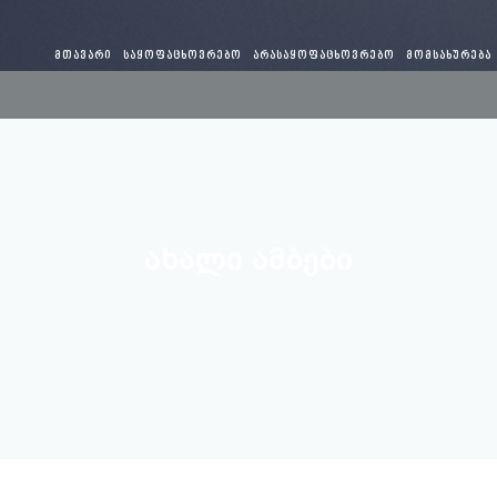
ᲛᲗᲐᲕᲐᲠᲘ
ᲡᲐᲧᲝᲤᲐᲪᲮᲝᲕᲠᲔᲑᲝ
ᲐᲠᲐᲡᲐᲧᲝᲤᲐᲪᲮᲝᲕᲠᲔᲑᲝ
ᲛᲝᲛᲡᲐᲮᲣᲠᲔᲑᲐ
ᲐᲮᲐᲚᲘ ᲐᲛᲑᲔᲑᲘ