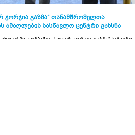
ᲐᲠ ᲯᲝᲠᲯᲘᲐ ᲒᲐᲖᲛᲐ“ ᲗᲐᲜᲐᲛᲨᲠᲝᲛᲔᲚᲗᲐ
Ს ᲐᲛᲐᲦᲚᲔᲑᲘᲡ ᲡᲐᲡᲬᲐᲕᲚᲝ ᲪᲔᲜᲢᲠᲘ ᲒᲐᲮᲡᲜᲐ
ქუთაისში კომპანია „სოკარ ჯორჯია გაზმა“ საზეიმო
ების და კვალიფიკაციის ამაღლების სასწავლო ცენტ
მპანია „სოკარ ჯორჯია გაზი“-ს დირექტორი აზერ
ვი ჭიჭინაძე და ქალაქ ქუთაისის მერი შოთა მურღუ
როფესიული ცოდნის ასამაღლებლად და
ს ასევე კვალიფიკაციის ამაღლების სფეროში ერთ
ლყოფის მიზნით არის შექმნილი.
ბია:
აქტიკული ცოდნის განახლება გაზის სფეროში მზა
საძლებლობების ამაღლება და სათანადო დონის