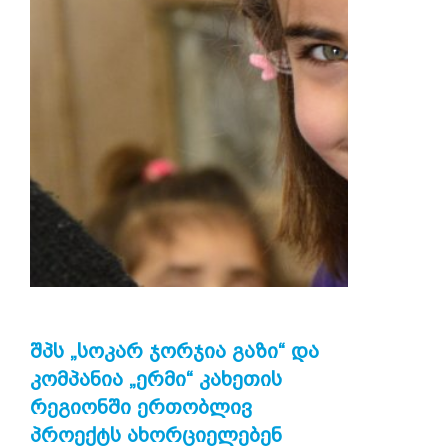
ᲨᲞᲡ „ᲡᲝᲙᲐᲠ ᲯᲝᲠᲯᲘᲐ ᲒᲐᲖᲘ“ ᲓᲐ
ᲙᲝᲛᲞᲐᲜᲘᲐ „ᲔᲠᲛᲘ“ ᲙᲐᲮᲔᲗᲘᲡ
ᲠᲔᲒᲘᲝᲜᲨᲘ ᲔᲠᲗᲝᲑᲚᲘᲕ
ᲞᲠᲝᲔᲥᲢᲡ ᲐᲮᲝᲠᲪᲘᲔᲚᲔᲑᲔᲜ