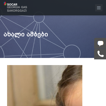
ᲐᲮᲐᲚᲘ ᲐᲛᲑᲔᲑᲘ