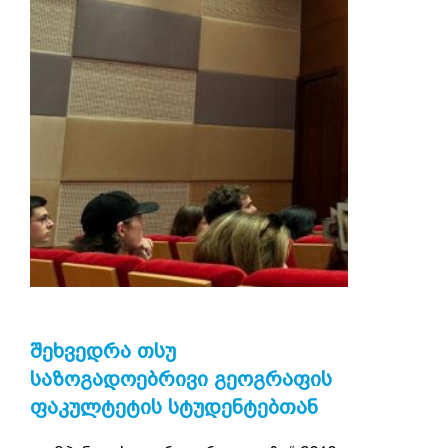
ᲨᲔᲮᲕᲔᲓᲠᲐ ᲗᲡᲣ
ᲡᲐᲖᲝᲒᲐᲓᲝᲔᲑᲠᲘᲕᲘ ᲒᲔᲝᲒᲠᲐᲤᲘᲡ
ᲤᲐᲙᲣᲚᲢᲔᲢᲘᲡ ᲡᲢᲣᲓᲔᲜᲢᲔᲑᲗᲐᲜ